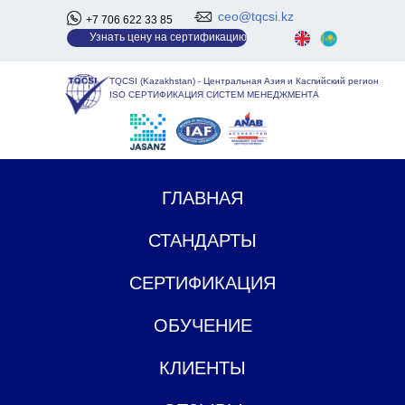
ceo@tqcsi.kz
+7 706 622 33 85
У
знать цену на сертификацию
TQCSI (Kazakhstan)
-
Центральная Азия и Каспийский регион
ISO СЕРТИФИКАЦИЯ СИСТЕМ МЕНЕДЖМЕНТА
ГЛАВНАЯ
СТАНДАРТЫ
СЕРТИФИКАЦИЯ
ОБУЧЕНИЕ
КЛИЕНТЫ