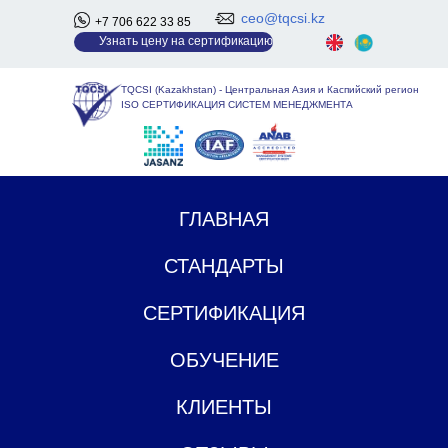
ceo@tqcsi.kz
+7 706 622 33 85
У
знать цену на сертификацию
TQCSI (Kazakhstan)
-
Центральная Азия и Каспийский регион
ISO СЕРТИФИКАЦИЯ СИСТЕМ МЕНЕДЖМЕНТА
ГЛАВНАЯ
СТАНДАРТЫ
СЕРТИФИКАЦИЯ
ОБУЧЕНИЕ
КЛИЕНТЫ