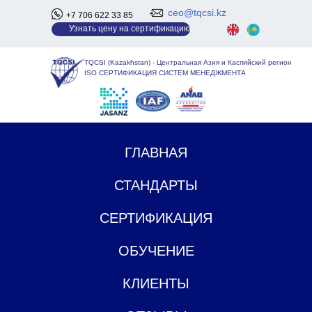
ceo@tqcsi.kz
+7 706 622 33 85
У
знать цену на сертификацию
TQCSI (Kazakhstan)
-
Центральная Азия и Каспийский регион
ISO СЕРТИФИКАЦИЯ СИСТЕМ МЕНЕДЖМЕНТА
ГЛАВНАЯ
СТАНДАРТЫ
СЕРТИФИКАЦИЯ
ОБУЧЕНИЕ
КЛИЕНТЫ