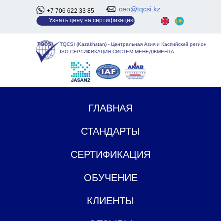
ceo@tqcsi.kz
+7 706 622 33 85
У
знать цену на сертификацию
TQCSI (Kazakhstan)
-
Центральная Азия и Каспийский регион
ISO СЕРТИФИКАЦИЯ СИСТЕМ МЕНЕДЖМЕНТА
ГЛАВНАЯ
СТАНДАРТЫ
СЕРТИФИКАЦИЯ
ОБУЧЕНИЕ
КЛИЕНТЫ