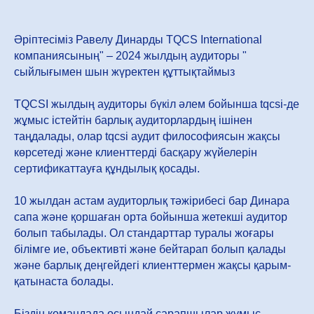
Әріптесіміз Равелу Динарды TQCS International
компаниясының" – 2024 жылдың аудиторы "
сыйлығымен шын жүректен құттықтаймыз
TQCSI жылдың аудиторы бүкіл әлем бойынша tqcsi-де
жұмыс істейтін барлық аудиторлардың ішінен
таңдалады, олар tqcsi аудит философиясын жақсы
көрсетеді және клиенттерді басқару жүйелерін
сертификаттауға құндылық қосады.
10 жылдан астам аудиторлық тәжірибесі бар Динара
сапа және қоршаған орта бойынша жетекші аудитор
болып табылады. Ол стандарттар туралы жоғары
білімге ие, объективті және бейтарап болып қалады
және барлық деңгейдегі клиенттермен жақсы қарым-
қатынаста болады.
Біздің командада осындай сарапшылар жұмыс