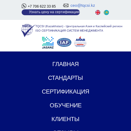
ceo@tqcsi.kz
+7 706 622 33 85
У
знать цену на сертификацию
TQCSI (Kazakhstan)
-
Центральная Азия и Каспийский регион
ISO СЕРТИФИКАЦИЯ СИСТЕМ МЕНЕДЖМЕНТА
ГЛАВНАЯ
СТАНДАРТЫ
СЕРТИФИКАЦИЯ
ОБУЧЕНИЕ
КЛИЕНТЫ