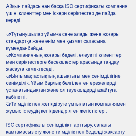
Айқын пайдасынан басқа ISO сертификаты компания
үшін, клиенттер мен іскери серіктестер де пайда
көреді.
🤝Тұтынушылар ұйымға сене алады және жоғары
стандартқа және өнім мен қызмет сапасына
күмәнданбайды.
🤝Компанияның жоғары беделі, әлеуетті клиенттер
мен серіктестерге бәсекелестер арасында таңдау
жасауға көмектеседі.
🤝Ынтымақтастықтың ашықтығы мен сенімділігіне
сенімділік. Ұйым барлық белгіленген ережелерді
ұстанатындықтан және ол тәуекелдерді азайтуға
қабілетті.
🤝Тиімділік пен жетілдіруге ұмтылатын компаниямен
жұмыс істеудің кепілдендірілген жетістіктері.
ISO сертификаты сенімділікті арттыру, сапаны
қамтамасыз ету және тиімділік пен беделді жақсарту