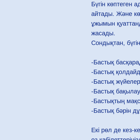
Бүгін көптеген
айтады. Және к
ұжымын қуаттан
жасады.
Сондықтан, бүгі
-Бастық басқара
-Бастық қолдай
-Бастық жүйеле
-Бастық бақылау
-Бастықтың мақс
-Бастық бәрін д
Екі рөл де кез-
өз қабілеттеріңі