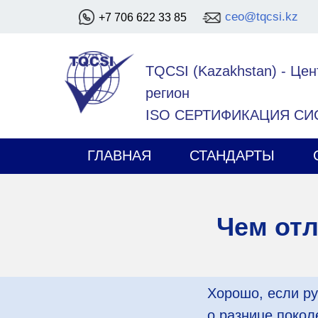
ceo@tqcsi.kz
+7 706 622 33 85
TQCSI (Kazakhstan)
-
Цен
регион
ISO СЕРТИФИКАЦИЯ С
ГЛАВНАЯ
СТАНДАРТЫ
Чем отл
Хорошо, если ру
о разнице покол