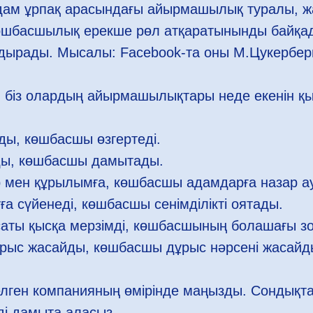
 адам ұрпақ арасындағы айырмашылық туралы, 
өшбасшылық ерекше рөл атқаратынынды байқад
дырады. Мысалы: Facebook-та оны М.Цукерберг
н біз олардың айырмашылықтары неде екенін қысқ
ды, көшбасшы өзгертеді.
ды, көшбасшы дамытады.
р мен құрылымға, көшбасшы адамдарға назар а
ға сүйенеді, көшбасшы сенімділікті оятады.
аты қысқа мерзімді, көшбасшының болашағы зо
ұрыс жасайды, көшбасшы дұрыс нәрсені жасайд
келген компанияның өмірінде маңызды. Сондықтан
зді дамыта аласыз.