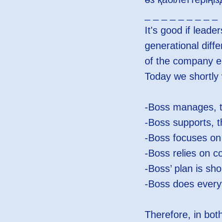
_ _ _ _ _ _ _ _ _
It's good if lead
generational diff
of the company e
Today we shortly 
-Boss manages, t
-Boss supports, t
-Boss focuses on
-Boss relies on co
-Boss’ plan is sho
-Boss does everyth
Therefore, in bot