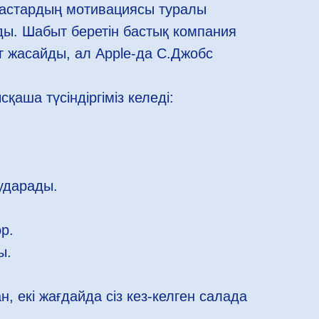
жастардың мотивациясы туралы
ы. Шабыт беретін бастық компания
 жасайды, ал Apple-да С.Джобс
аша түсіндіргіміз келеді:
ударады.
р.
ы.
, екі жағдайда сіз кез-келген салада