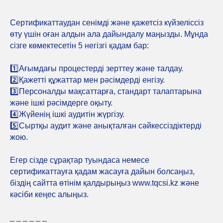
Сертификаттаудан сенімді және қажетсіз күйзеліссіз
өту үшін оған алдын ала дайындалу маңызды. Мұнда
сізге көмектесетін 5 негізгі қадам бар:
1️⃣Ағымдағы процестерді зерттеу және талдау.
2️⃣Қажетті құжаттар мен рәсімдерді енгізу.
3️⃣Персоналды мақсаттарға, стандарт талаптарына
және ішкі рәсімдерге оқыту.
4️⃣Жүйенің ішкі аудитін жүргізу.
5️⃣Сыртқы аудит және анықталған сәйкессіздіктерді
жою.
Егер сізде сұрақтар туындаса немесе
сертификаттауға қадам жасауға дайын болсаңыз,
біздің сайтта өтінім қалдырыңыз www.tqcsi.kz және
кәсіби кеңес алыңыз.
_ _ _ _ _ _