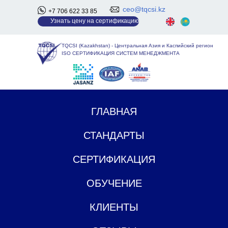
ceo@tqcsi.kz
+7 706 622 33 85
У
знать цену на сертификацию
TQCSI (Kazakhstan)
-
Центральная Азия и Каспийский регион
ISO СЕРТИФИКАЦИЯ СИСТЕМ МЕНЕДЖМЕНТА
ГЛАВНАЯ
СТАНДАРТЫ
СЕРТИФИКАЦИЯ
ОБУЧЕНИЕ
КЛИЕНТЫ