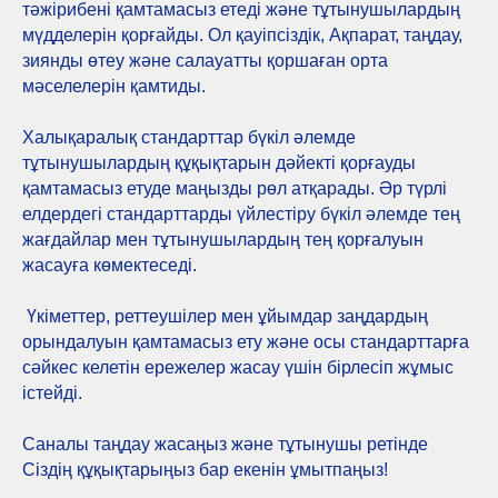
тәжірибені қамтамасыз етеді және тұтынушылардың
мүдделерін қорғайды. Ол қауіпсіздік, Ақпарат, таңдау,
зиянды өтеу және салауатты қоршаған орта
мәселелерін қамтиды.
Халықаралық стандарттар бүкіл әлемде
тұтынушылардың құқықтарын дәйекті қорғауды
қамтамасыз етуде маңызды рөл атқарады. Әр түрлі
елдердегі стандарттарды үйлестіру бүкіл әлемде тең
жағдайлар мен тұтынушылардың тең қорғалуын
жасауға көмектеседі.
Үкіметтер, реттеушілер мен ұйымдар заңдардың
орындалуын қамтамасыз ету және осы стандарттарға
сәйкес келетін ережелер жасау үшін бірлесіп жұмыс
істейді.
Саналы таңдау жасаңыз және тұтынушы ретінде
Сіздің құқықтарыңыз бар екенін ұмытпаңыз!