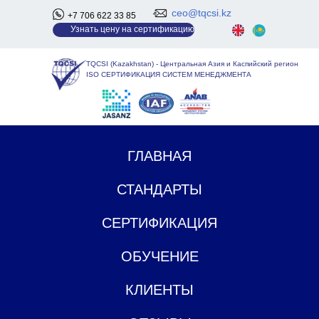
ceo@tqcsi.kz
+7 706 622 33 85
У
знать цену на сертификацию
TQCSI (Kazakhstan)
-
Центральная Азия и Каспийский регион
ISO СЕРТИФИКАЦИЯ СИСТЕМ МЕНЕДЖМЕНТА
ГЛАВНАЯ
СТАНДАРТЫ
СЕРТИФИКАЦИЯ
ОБУЧЕНИЕ
КЛИЕНТЫ