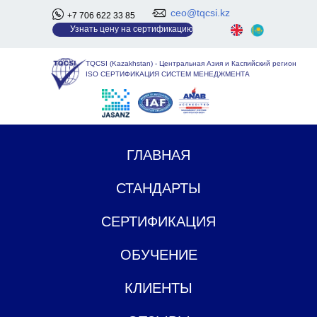
ceo@tqcsi.kz
+7 706 622 33 85
У
знать цену на сертификацию
TQCSI (Kazakhstan)
-
Центральная Азия и Каспийский регион
ISO СЕРТИФИКАЦИЯ СИСТЕМ МЕНЕДЖМЕНТА
ГЛАВНАЯ
СТАНДАРТЫ
СЕРТИФИКАЦИЯ
ОБУЧЕНИЕ
КЛИЕНТЫ