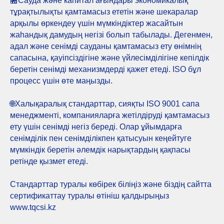
🏪Сауда және капитал ағындары экономикалық
тұрақтылықты қамтамасыз ететін және шекаралар
арқылы өркендеу үшін мүмкіндіктер жасайтын
жаһандық дамудың негізі болып табылады. Дегенмен,
адал және сенімді сауданы қамтамасыз ету өнімнің
сапасына, қауіпсіздігіне және үйлесімділігіне кепілдік
беретін сенімді механизмдерді қажет етеді. ISO бұл
процесс үшін өте маңызды.
🌐Халықаралық стандарттар, сияқты ISO 9001 сапа
менеджменті, компанияларға жетілдіруді қамтамасыз
ету үшін сенімді негіз береді. Олар ұйымдарға
сенімділік пен сенімділікпен қатысуын кеңейтуге
мүмкіндік беретін әлемдік нарықтардың қақпасы
ретінде қызмет етеді.
Стандарттар туралы көбірек біліңіз және біздің сайтта
сертификаттау туралы өтініш қалдырыңыз
www.tqcsi.kz