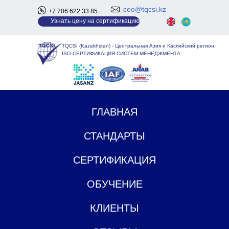
ceo@tqcsi.kz
+7 706 622 33 85
У
знать цену на сертификацию
TQCSI (Kazakhstan)
-
Центральная Азия и Каспийский регион
ISO СЕРТИФИКАЦИЯ СИСТЕМ МЕНЕДЖМЕНТА
ГЛАВНАЯ
СТАНДАРТЫ
СЕРТИФИКАЦИЯ
ОБУЧЕНИЕ
КЛИЕНТЫ