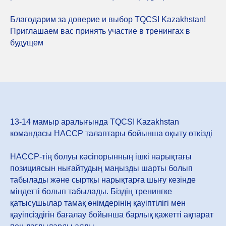
Благодарим за доверие и выбор TQCSI Kazakhstan!
Приглашаем вас принять участие в тренингах в
будущем
13-14 мамыр аралығында TQCSI Kazakhstan
командасы HACCP талаптары бойынша оқыту өткізді
HACCP-тің болуы кәсіпорынның ішкі нарықтағы
позициясын нығайтудың маңызды шарты болып
табылады және сыртқы нарықтарға шығу кезінде
міндетті болып табылады. Біздің тренингке
қатысушылар тамақ өнімдерінің қауіптілігі мен
қауіпсіздігін бағалау бойынша барлық қажетті ақпарат