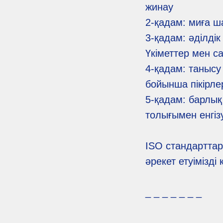
жинау
2-қадам: миға ш
3-қадам: әділді
Үкіметтер мен са
4-қадам: танысу
бойынша пікірл
5-қадам: барлық
толығымен енгіз
ISO стандарттар
әрекет етуімізді
_ _ _ _ _ _ _