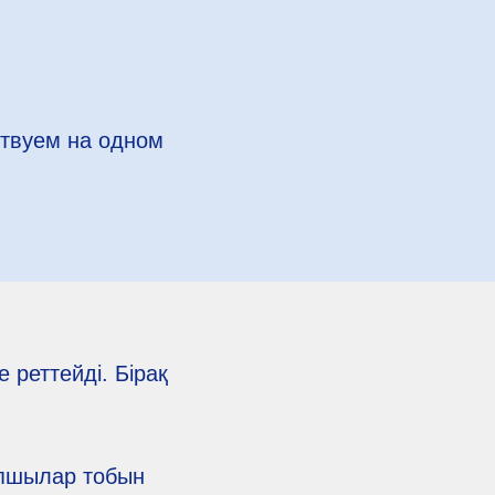
ствуем на одном
 реттейді. Бірақ
рапшылар тобын