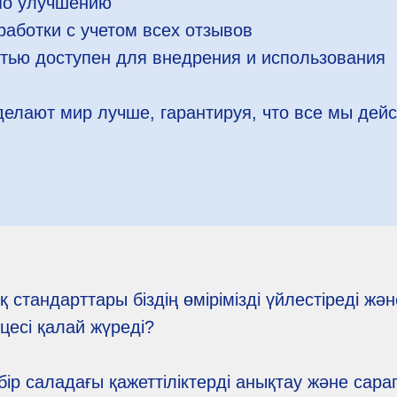
по улучшению
работки с учетом всех отзывов
тью доступен для внедрения и использования
елают мир лучше, гарантируя, что все мы дей
стандарттары біздің өмірімізді үйлестіреді және
цесі қалай жүреді?
і бір саладағы қажеттіліктерді анықтау және са