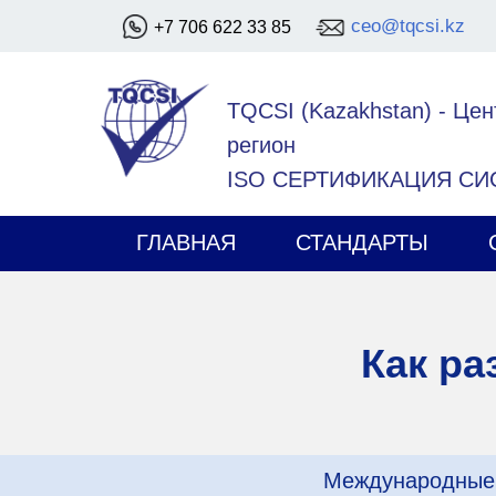
ceo@tqcsi.kz
+7 706 622 33 85
TQCSI (Kazakhstan)
-
Цен
регион
ISO СЕРТИФИКАЦИЯ С
ГЛАВНАЯ
СТАНДАРТЫ
Как р
Международные 