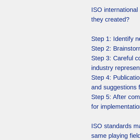
ISO international
they created?
Step 1: Identify 
Step 2: Brainstor
Step 3: Careful c
industry represen
Step 4: Publicatio
and suggestions 
Step 5: After comp
for implementati
ISO standards mak
same playing fiel