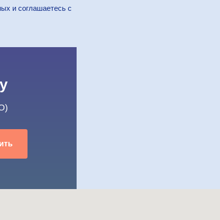
ных и соглашаетесь c
у
O)
ить