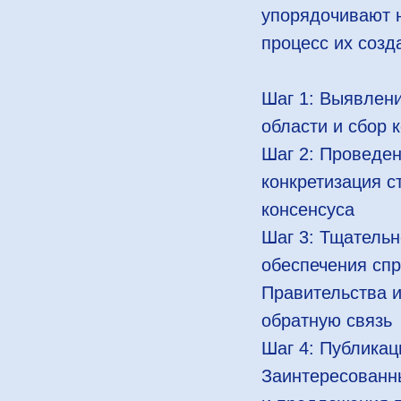
упорядочивают н
процесс их созд
Шаг 1: Выявлени
области и сбор 
Шаг 2: Проведе
конкретизация с
консенсуса
Шаг 3: Тщательн
обеспечения спр
Правительства и
обратную связь
Шаг 4: Публикац
Заинтересованн