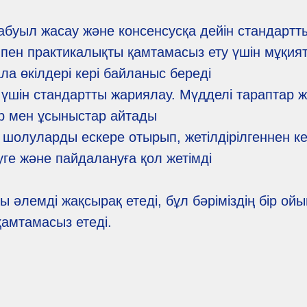
абуыл жасау және консенсусқа дейін стандартт
к пен практикалықты қамтамасыз ету үшін мұқият
ла өкілдері кері байланыс береді
 үшін стандартты жариялау. Мүдделі тараптар 
ер мен ұсыныстар айтады
 шолуларды ескере отырып, жетілдірілгеннен ке
уге және пайдалануға қол жетімді
ы әлемді жақсырақ етеді, бұл бәріміздің бір ой
 қамтамасыз етеді.