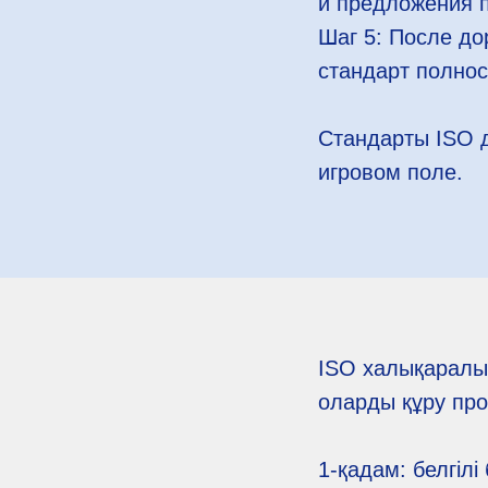
и предложения 
Шаг 5: После до
стандарт полнос
Стандарты ISO д
игровом поле.
ISO халықаралық 
оларды құру про
1-қадам: белгіл