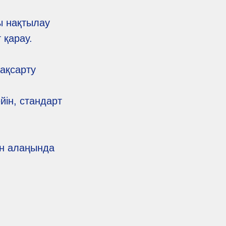
ы нақтылау
 қарау.
жақсарту
йін, стандарт
ын алаңында