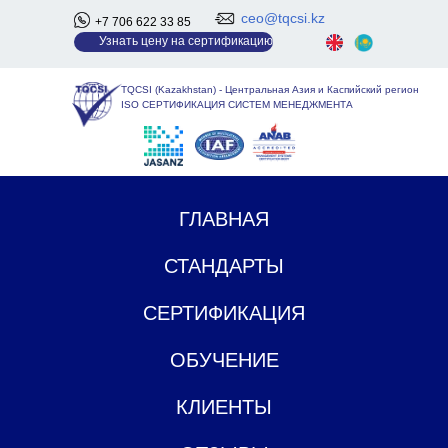
ceo@tqcsi.kz
+7 706 622 33 85
У
знать цену на сертификацию
TQCSI (Kazakhstan)
-
Центральная Азия и Каспийский регион
ISO СЕРТИФИКАЦИЯ СИСТЕМ МЕНЕДЖМЕНТА
ГЛАВНАЯ
СТАНДАРТЫ
СЕРТИФИКАЦИЯ
ОБУЧЕНИЕ
КЛИЕНТЫ