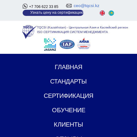
ceo@tqcsi.kz
+7 706 622 33 85
У
знать цену на сертификацию
TQCSI (Kazakhstan)
-
Центральная Азия и Каспийский регион
ISO СЕРТИФИКАЦИЯ СИСТЕМ МЕНЕДЖМЕНТА
ГЛАВНАЯ
СТАНДАРТЫ
СЕРТИФИКАЦИЯ
ОБУЧЕНИЕ
КЛИЕНТЫ