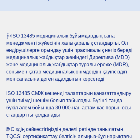
🩺ISO 13485 медициналық бұйымдардың сапа
менеджменті жүйесінің халықаралық стандарты. Ол
өндірушілерге орындау үшін практикалық негіз береді
медициналық жабдықтар жөніндегі Директива (MDD)
және медициналық жабдықтар туралы ереже (MDR),
сонымен қатар медициналық өнімдердің қауіпсіздігі
мен сапасына деген адалдығын көрсетеді
ISO 13485 СМЖ кешенді талаптарын қанағаттандыру
үшін тиімді шешім болып табылады. Бүгінгі таңда
бүкіл әлем бойынша 30 000-нан астам кәсіпорын осы
стандартты қолданады
🌐 Сіздің сәйкестігіңіздің дәлелі ретінде танылатын
TQCSI сертификаттау белгісін алыңыз-бұл нарықтағы