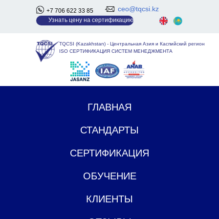
ceo@tqcsi.kz
+7 706 622 33 85
У
знать цену на сертификацию
TQCSI (Kazakhstan)
-
Центральная Азия и Каспийский регион
ISO СЕРТИФИКАЦИЯ СИСТЕМ МЕНЕДЖМЕНТА
ГЛАВНАЯ
СТАНДАРТЫ
СЕРТИФИКАЦИЯ
ОБУЧЕНИЕ
КЛИЕНТЫ