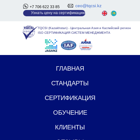
ceo@tqcsi.kz
+7 706 622 33 85
У
знать цену на сертификацию
TQCSI (Kazakhstan)
-
Центральная Азия и Каспийский регион
ISO СЕРТИФИКАЦИЯ СИСТЕМ МЕНЕДЖМЕНТА
ГЛАВНАЯ
СТАНДАРТЫ
СЕРТИФИКАЦИЯ
ОБУЧЕНИЕ
КЛИЕНТЫ