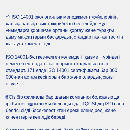
🌱 ISO 14001 экологиялық менеджмент жүйелерінің
халықаралық озық тәжірибесін белгілейді. Бұл
ұйымдарға қоршаған ортаны қорғау және тұрақты
даму мақсаттарын басқарудың стандартталған тәсілін
жасауға көмектеседі.
ISO 14001-бұл кез-келген көлемдегі, қызмет түріндегі
немесе сектордағы кәсіпорынға қолданылатын
стандарт. 171 елде ISO 14001 сертификаты бар 300
000-нан астам кәсіпорын бар және олардың саны
өсуде.
🌐Сіз бір филиалы бар шағын компания болсаңыз да,
ірі бизнес құрылымы болсаңыз да, TQCSI-дің ISO сапа
белгісі сізді бәсекелестіктен ерекшелендіреді және
клиенттерге кепілдік береді.