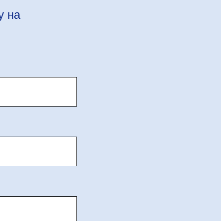
у на
м