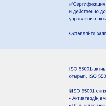
✅️Сертификация
и действенно до
управлению акт
Оставляйте заяв
ISO 55001-актив
отырып, ISO 550
🌐ISO 55001 енгі
• Активтердің ө
• Шығындар мен т