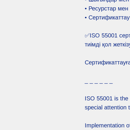
• Ресурстар мен 
• Сертификаттау
✅️ISO 55001 сер
тиімді қол жеткі
Сертификаттауға
_ _ _ _ _ _
ISO 55001 is the 
special attentio
Implementation of