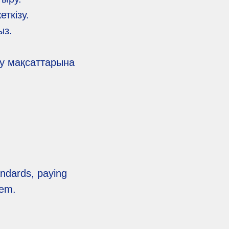
ткізу.
ыз.
ру мақсаттарына
andards, paying
tem.