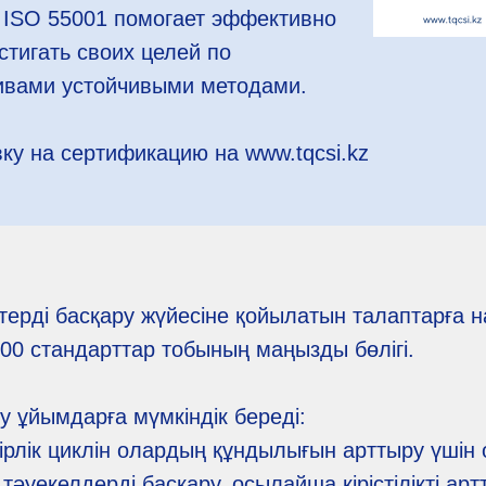
 ISO 55001 помогает эффективно
стигать своих целей по
ивами устойчивыми методами.
ку на сертификацию на www.tqcsi.kz
терді басқару жүйесіне қойылатын талаптарға н
00 стандарттар тобының маңызды бөлігі.
зу ұйымдарға мүмкіндік береді:
мірлік циклін олардың құндылығын арттыру үшін
әуекелдерді басқару, осылайша кірістілікті арт