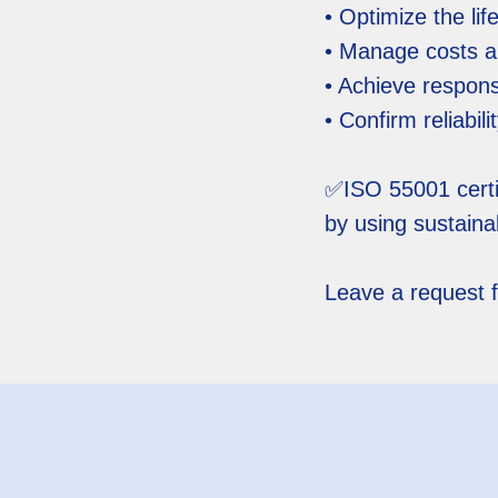
• Optimize the lif
• Manage costs and
• Achieve respons
• Confirm reliabili
✅️ISO 55001 certi
by using sustain
Leave a request fo