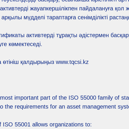
активтерді жауапкершілікпен пайдалануға қол же
 арқылы мүдделі тараптарға сенімділікті растаң
тификаты активтерді тұрақты әдістермен басқа
зуге көмектеседі.
 өтініш қалдырыңыз www.tqcsi.kz
most important part of the ISO 55000 family of st
n to the requirements for an asset management sys
 ISO 55001 allows organizations to: