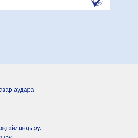
азар аудара
 оңтайландыру.
тыру.