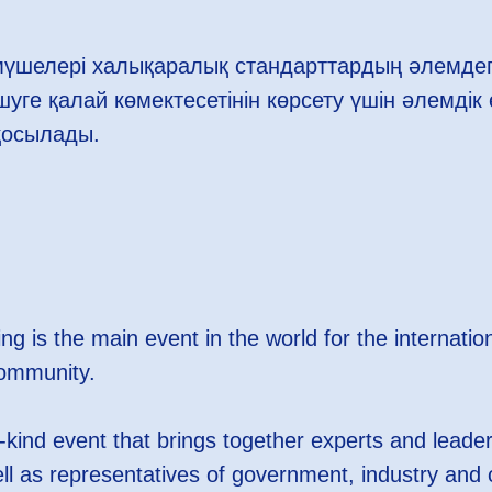
мүшелері халықаралық стандарттардың әлемдег
уге қалай көмектесетінін көрсету үшін әлемдік 
қосылады.
g is the main event in the world for the internatio
community.
a-kind event that brings together experts and leade
l as representatives of government, industry and ci