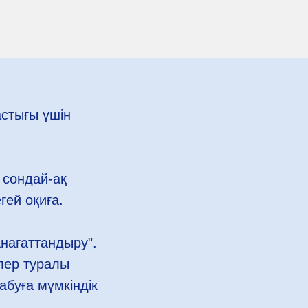
стығы үшін
сондай-ақ
егей оқиға.
нағаттандыру".
елер туралы
абуға мүмкіндік