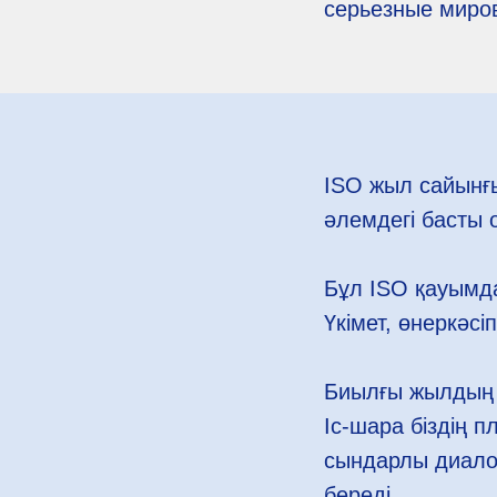
серьезные миро
ISO жыл сайынғ
әлемдегі басты 
Бұл ISO қауымд
Үкімет, өнеркәсіп
Биылғы жылдың б
Іс-шара біздің 
сындарлы диалог
береді.