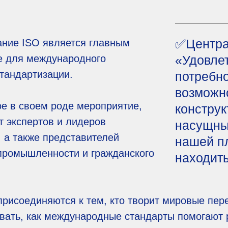
✅️Центра
ание ISO является главным
е для международного
«Удовле
тандартизации.
потребн
возможно
е в своем роде мероприятие,
конструк
т экспертов и лидеров
насущны
 а также представителей
нашей пл
 промышленности и гражданского
находит
присоединяются к тем, кто творит мировые пер
вать, как международные стандарты помогают