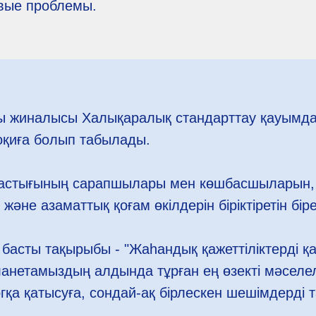
вые проблемы.
ы жиналысы Халықаралық стандарттау қауымда
оқиға болып табылады.
астығының сарапшылары мен көшбасшыларын, 
 және азаматтық қоғам өкілдерін біріктіретін бір
асты тақырыбы - "Жаһандық қажеттіліктерді қа
планетамыздың алдында тұрған ең өзекті мәсел
қа қатысуға, сондай-ақ бірлескен шешімдерді т