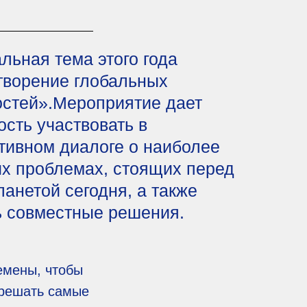
льная тема этого года
творение глобальных
остей».Мероприятие дает
сть участвовать в
тивном диалоге о наиболее
х проблемах, стоящих перед
анетой сегодня, а также
ь совместные решения.
емены, чтобы
 решать самые