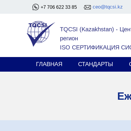
ceo@tqcsi.kz
+7 706 622 33 85
TQCSI (Kazakhstan)
-
Цен
регион
ISO СЕРТИФИКАЦИЯ С
ГЛАВНАЯ
СТАНДАРТЫ
Еж