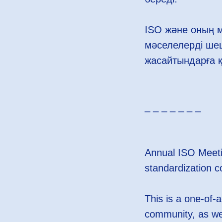
ISO және оның 
мәселелерді шеш
жасайтындарға 
_ _ _ _ _ _ _
Annual ISO Meetin
standardization 
This is a one-of-
community, as wel