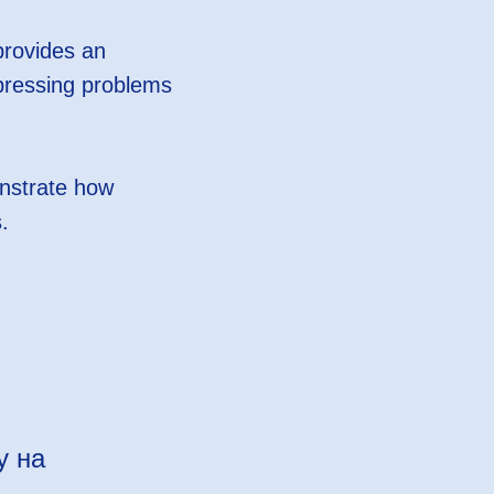
provides an
 pressing problems
nstrate how
.
у на