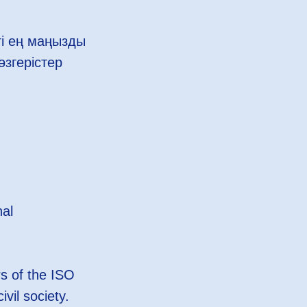
і ең маңызды
өзгерістер
nal
rs of the ISO
vil society.