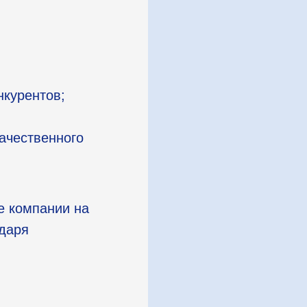
нкурентов;
качественного
е компании на
одаря