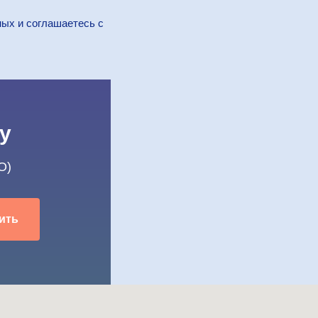
ных и соглашаетесь c
у
O)
ить