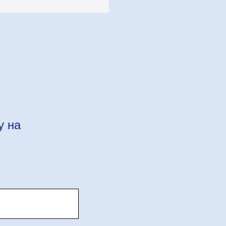
у на
м