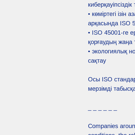
киберқауіпсізді
• көміртегі ізін
арқасында ISO 
• ISO 45001-ге е
қорғаудың жаңа т
• экологиялық н
сақтау
Осы ISO стандар
мерзімді табысқ
_ _ _ _ _ _
Companies around 