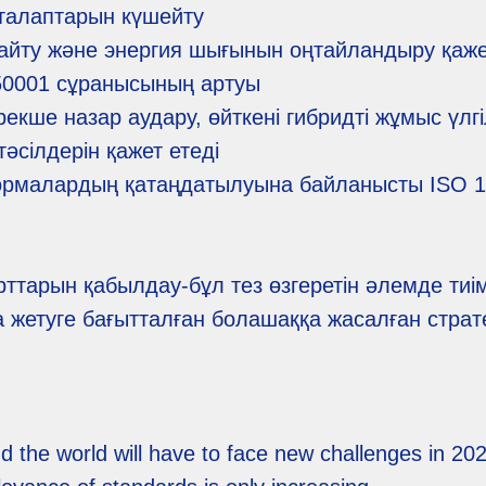
к талаптарын күшейту
 азайту және энергия шығынын оңтайландыру қажет
50001 сұранысының артуы
рекше назар аудару, өйткені гибридті жұмыс үлгі
әсілдерін қажет етеді
ормалардың қатаңдатылуына байланысты ISO 140
ттарын қабылдау-бұл тез өзгеретін әлемде тиім
а жетуге бағытталған болашаққа жасалған страт
the world will have to face new challenges in 202