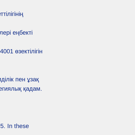
тілігінің
лері еңбекті
01 өзектілігін
ділік пен ұзақ
егиялық қадам.
5. In these