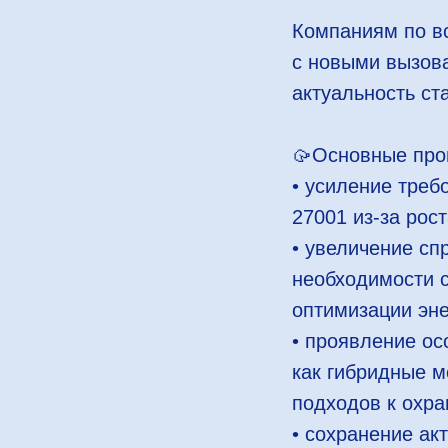
Компаниям по вс
с новыми вызова
актуальность ст
🥠Основные про
• усиление треб
27001 из-за рос
• увеличение сп
необходимости с
оптимизации эне
• проявление ос
как гибридные 
подходов к охра
• сохранение ак