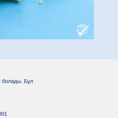
п болады. Бұл
001