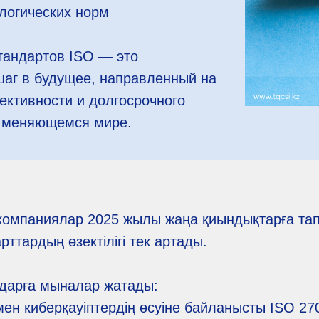
логических норм
тандартов ISO — это
шаг в будущее, направленный на
ктивности и долгосрочного
о меняющемся мире.
 компаниялар 2025 жылы жаңа қиындықтарға та
ттардың өзектілігі тек артады.
мдарға мыналар жатады:
ен киберқауіптердің өсуіне байланысты ISO 27