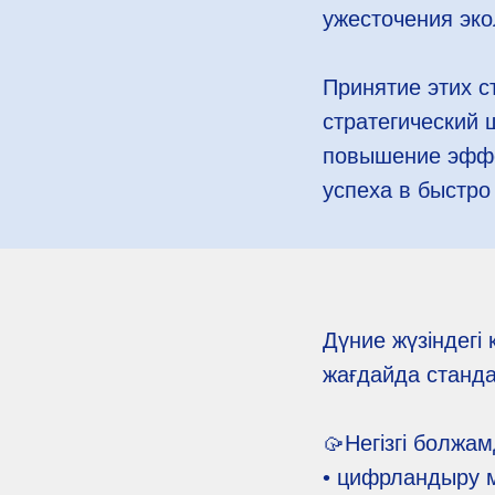
ужесточения эко
Принятие этих с
стратегический 
повышение эффе
успеха в быстр
Дүние жүзіндегі
жағдайда стандар
🥠Негізгі болжа
• цифрландыру м