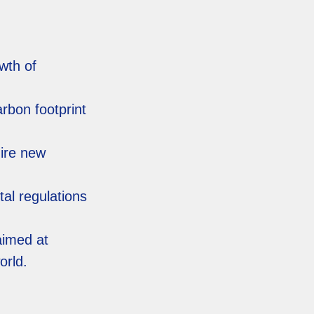
wth of
rbon footprint
uire new
al regulations
aimed at
orld.