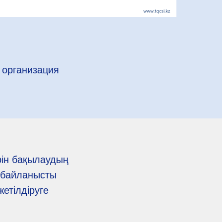
, организация
ерін бақылаудың
а байланысты
жетілдіруге