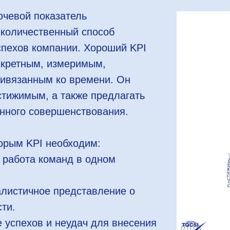
ючевой показатель
 количественный способ
спехов компании. Хороший KPI
нкретным, измеримым,
ривязанным ко времени. Он
стижимым, а также предлагать
янного совершенствования.
орым KPI необходим:
 работа команд в одном
алистичное представление о
ти.
е успехов и неудач для внесения