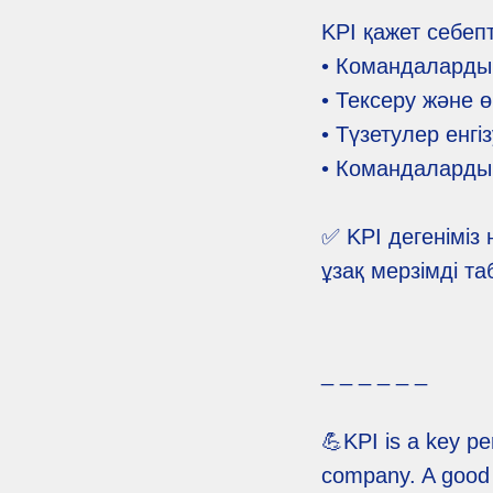
KPI қажет себепт
• Командалардың
• Тексеру және ө
• Түзетулер енгіз
• Командаларды 
✅️ KPI дегеніміз
ұзақ мерзімді т
_ _ _ _ _ _
💪KPI is a key pe
company. A good K