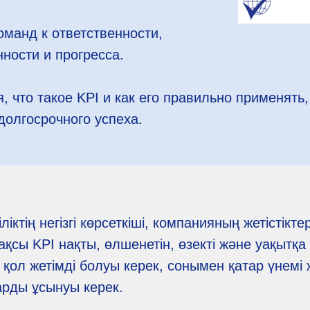
оманд к ответственности,
ности и прогресса.
я, что такое KPI и как его правильно применять
долгосрочного успеха.
іліктің негізгі көрсеткіші, компанияның жетістікт
Жақсы KPI нақты, өлшенетін, өзекті және уақытқ
қол жетімді болуы керек, сонымен қатар үнемі 
арды ұсынуы керек.