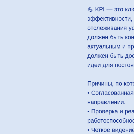
💪 KPI — это кл
эффективности,
отслеживания у
должен быть ко
актуальным и п
должен быть до
идеи для посто
Причины, по кот
• Согласованная
направлении.
• Проверка и ре
работоспособнос
• Четкое видени