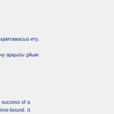
 қамтамасыз ету.
сіну арқылы ұйым
e success of a
time-bound. It