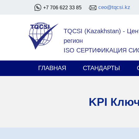
ceo@tqcsi.kz
+7 706 622 33 85
TQCSI (Kazakhstan)
-
Цен
регион
ISO СЕРТИФИКАЦИЯ С
ГЛАВНАЯ
СТАНДАРТЫ
KPI Клю