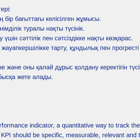
ері:
 бір бағыттағы келісілген жұмысы.
німділік туралы нақты түсінік.
у үшін сәттілік пен сәтсіздікке нақты көзқарас.
жауапкершілікке тарту, құндылық пен прогресті
 не және оны қалай дұрыс қолдану керектігін тү
абысқа жете алады.
rformance indicator, a quantitative way to track th
PI should be specific, measurable, relevant and 