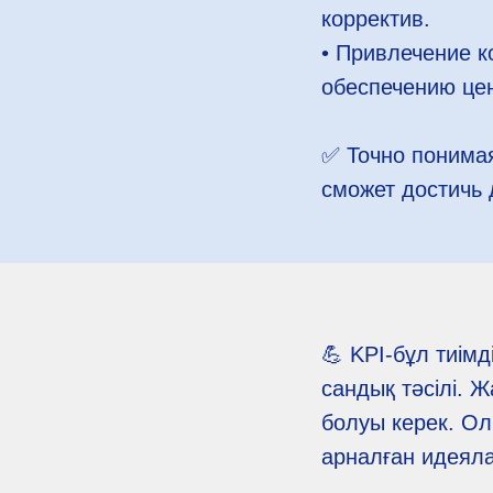
корректив.
• Привлечение к
обеспечению цен
✅️ Точно понима
сможет достичь 
💪 KPI-бұл тиімд
сандық тәсілі. 
болуы керек. Ол 
арналған идеял