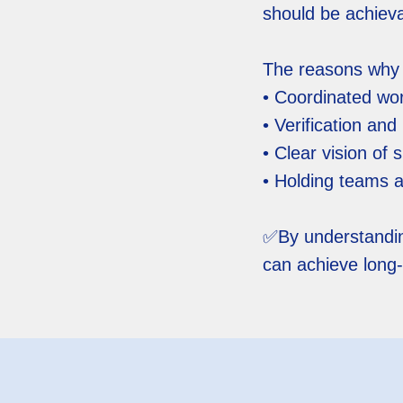
should be achieva
The reasons why 
• Coordinated wor
• Verification and
• Clear vision of
• Holding teams a
✅️By understandin
can achieve long