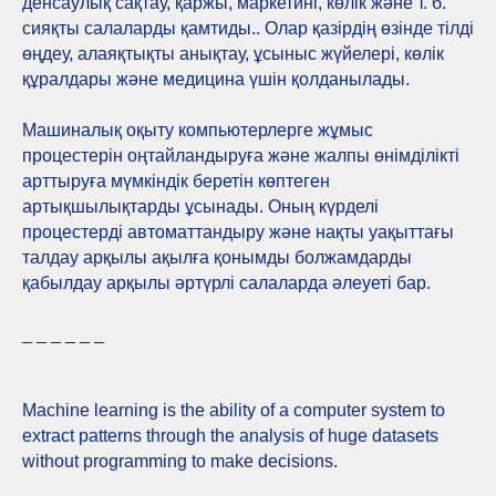
денсаулық сақтау, қаржы, маркетинг, көлік және т. б.
сияқты салаларды қамтиды.. Олар қазірдің өзінде тілді
өңдеу, алаяқтықты анықтау, ұсыныс жүйелері, көлік
құралдары және медицина үшін қолданылады.
Машиналық оқыту компьютерлерге жұмыс
процестерін оңтайландыруға және жалпы өнімділікті
арттыруға мүмкіндік беретін көптеген
артықшылықтарды ұсынады. Оның күрделі
процестерді автоматтандыру және нақты уақыттағы
талдау арқылы ақылға қонымды болжамдарды
қабылдау арқылы әртүрлі салаларда әлеуеті бар.
_ _ _ _ _ _
Machine learning is the ability of a computer system to
extract patterns through the analysis of huge datasets
without programming to make decisions.