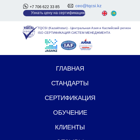
ceo@tqcsi.kz
+7 706 622 33 85
У
знать цену на сертификацию
TQCSI (Kazakhstan)
-
Центральная Азия и Каспийский регион
ISO СЕРТИФИКАЦИЯ СИСТЕМ МЕНЕДЖМЕНТА
ГЛАВНАЯ
СТАНДАРТЫ
СЕРТИФИКАЦИЯ
ОБУЧЕНИЕ
КЛИЕНТЫ