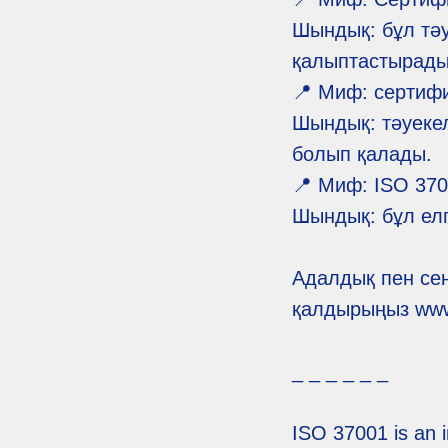
Шындық: бұл тә
қалыптастырады,
📍 Миф: сертифи
Шындық: тәуекел
болып қалады.
📍 Миф: ISO 370
Шындық: бұл елг
Адалдық пен сені
қалдырыңыз www.
_ _ _ _ _ _
ISO 37001 is an 