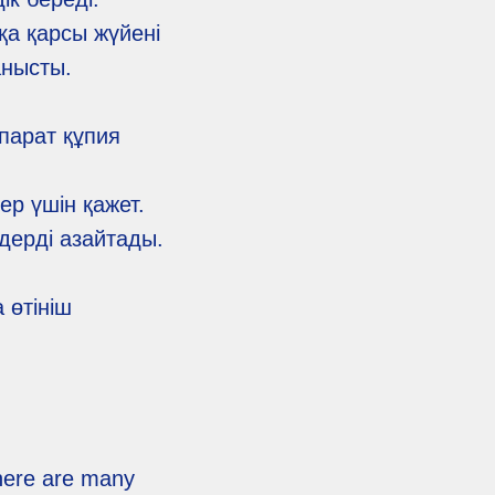
а қарсы жүйені
анысты.
парат құпия
ер үшін қажет.
дерді азайтады.
 өтініш
there are many