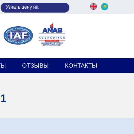
У
знать цену на
сертификацию
ТЫ
ОТЗЫВЫ
КОНТАКТЫ
01