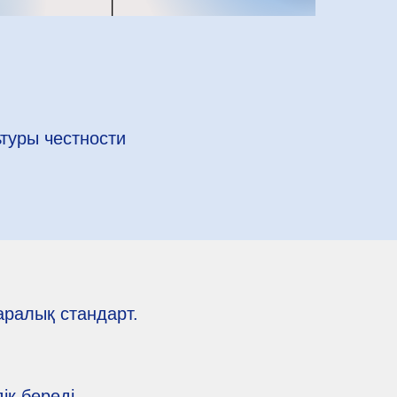
туры честности
аралық стандарт.
к береді.