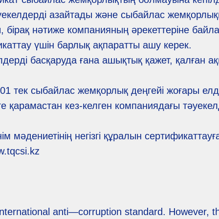
уекелдерді азайтады және сыбайлас жемқорлыққ
 бірақ нәтиже компанияның әрекеттеріне байл
каттау үшін барлық ақпаратты ашу керек.
дерді басқаруда ғана ашықтық қажет, қалған ақ
01 тек сыбайлас жемқорлық деңгейі жоғары елд
е қарамастан кез-келген компаниядағы тәуекел
м мәдениетінің негізгі құралын сертификаттауға
tqcsi.kz
international anti—corruption standard. However, 