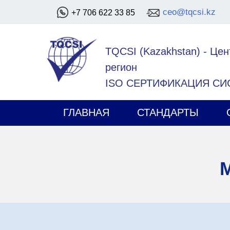
ceo@tqcsi.kz
+7 706 622 33 85
TQCSI (Kazakhstan)
-
Цен
регион
ISO СЕРТИФИКАЦИЯ С
ГЛАВНАЯ
СТАНДАРТЫ
М