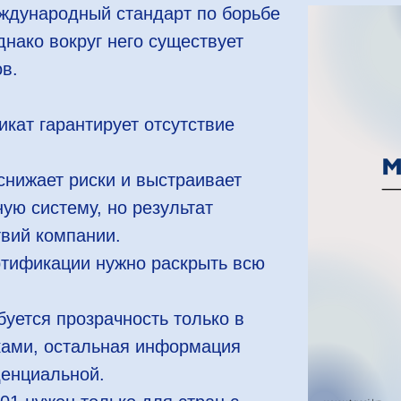
ждународный стандарт по борьбе
днако вокруг него существует
в.
кат гарантирует отсутствие
снижает риски и выстраивает
ую систему, но результат
твий компании.
ртификации нужно раскрыть всю
буется прозрачность только в
ками, остальная информация
денциальной.