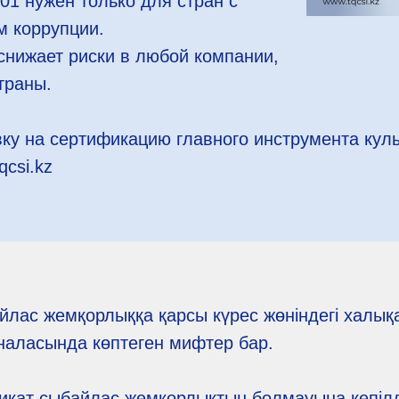
01 нужен только для стран с
м коррупции.
снижает риски в любой компании,
траны.
ку на сертификацию главного инструмента куль
qcsi.kz
йлас жемқорлыққа қарсы күрес жөніндегі халық
наласында көптеген мифтер бар.
кат сыбайлас жемқорлықтың болмауына кепілді