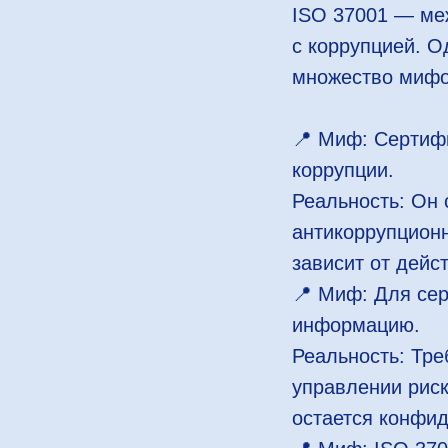
ISO 37001 — ме
с коррупцией. О
множество мифо
📍 Миф: Сертифи
коррупции.
Реальность: Он 
антикоррупционн
зависит от дейс
📍 Миф: Для се
информацию.
Реальность: Тре
управлении рис
остается конфи