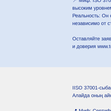
📍 Миф: ISO 370
высоким уровне
Реальность: Он 
независимо от с
Оставляйте заяв
и доверия www.t
IISO 37001-сыба
Алайда оның ай
📍 Миф: Сертифи