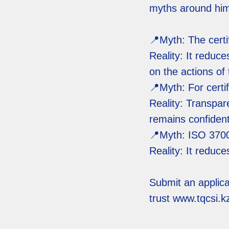
myths around hi
📍Myth: The certi
Reality: It reduc
on the actions of
📍Myth: For certif
Reality: Transpar
remains confident
📍Myth: ISO 37001
Reality: It reduc
Submit an applicat
trust www.tqcsi.k