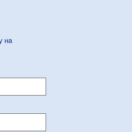
у на
м