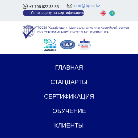
ceo@tqcsi.kz
+7 706 622 33 85
У
знать цену на сертификацию
TQCSI (Kazakhstan)
-
Центральная Азия и Каспийский регион
ISO СЕРТИФИКАЦИЯ СИСТЕМ МЕНЕДЖМЕНТА
ГЛАВНАЯ
СТАНДАРТЫ
СЕРТИФИКАЦИЯ
ОБУЧЕНИЕ
КЛИЕНТЫ