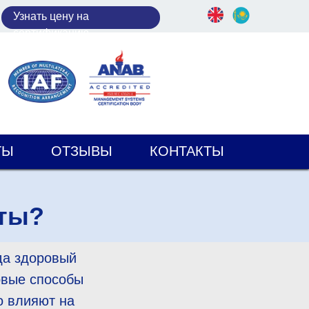
У
знать цену на
сертификацию
ТЫ
ОТЗЫВЫ
КОНТАКТЫ
кты?
да здоровый
новые способы
о влияют на