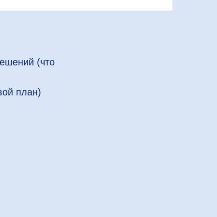
решений (что
вой план)