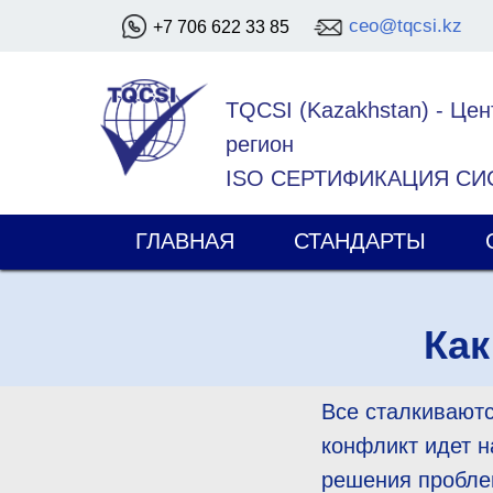
ceo@tqcsi.kz
+7 706 622 33 85
TQCSI (Kazakhstan)
-
Цен
регион
ISO СЕРТИФИКАЦИЯ С
ГЛАВНАЯ
СТАНДАРТЫ
Как
Все сталкиваютс
конфликт идет н
решения проблем