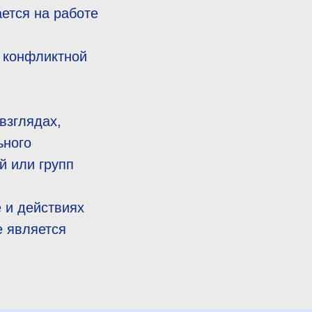
ается на работе
в конфликтной
взглядах,
ьного
й или групп
 и действиях
е является