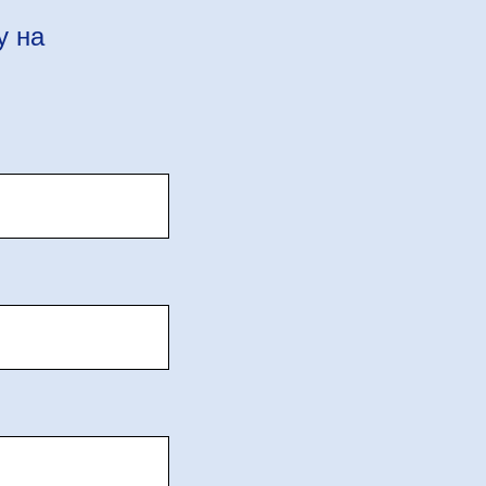
у на
м