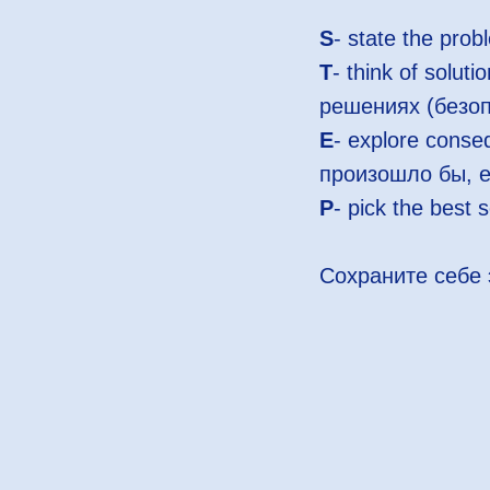
S
- state the pr
T
- think of solu
решениях (безо
E
- explore cons
произошло бы, е
P
- pick the best
Сохраните себе 