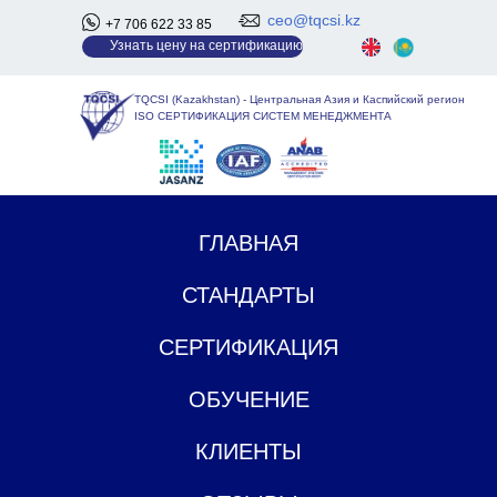
ceo@tqcsi.kz
+7 706 622 33 85
У
знать цену на сертификацию
TQCSI (Kazakhstan)
-
Центральная Азия и Каспийский регион
ISO СЕРТИФИКАЦИЯ СИСТЕМ МЕНЕДЖМЕНТА
ГЛАВНАЯ
СТАНДАРТЫ
СЕРТИФИКАЦИЯ
ОБУЧЕНИЕ
КЛИЕНТЫ