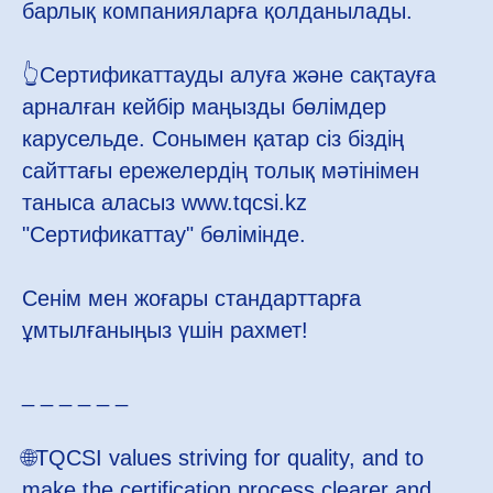
барлық компанияларға қолданылады.
👆Сертификаттауды алуға және сақтауға
арналған кейбір маңызды бөлімдер
карусельде. Сонымен қатар сіз біздің
сайттағы ережелердің толық мәтінімен
таныса аласыз www.tqcsi.kz
"Сертификаттау" бөлімінде.
Сенім мен жоғары стандарттарға
ұмтылғаныңыз үшін рахмет!
_ _ _ _ _ _
🌐TQCSI values striving for quality, and to
make the certification process clearer and