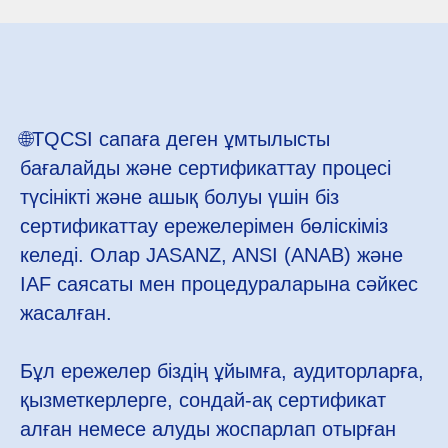
🌐TQCSI сапаға деген ұмтылысты
бағалайды және сертификаттау процесі
түсінікті және ашық болуы үшін біз
сертификаттау ережелерімен бөліскіміз
келеді. Олар JASANZ, ANSI (ANAB) және
IAF саясаты мен процедураларына сәйкес
жасалған.
Бұл ережелер біздің ұйымға, аудиторларға,
қызметкерлерге, сондай-ақ сертификат
алған немесе алуды жоспарлап отырған