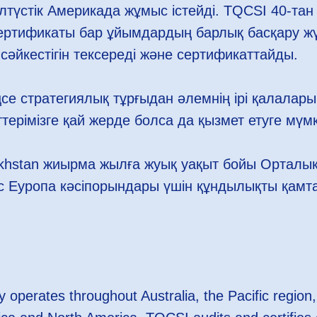
түстік Америкада жұмыс істейді. TQCSI 40-тан
ертификаты бар ұйымдардың барлық басқару жү
сәйкестігін тексереді және сертификаттайды.
ңсе стратегиялық тұрғыдан әлемнің ірі қалалар
ттерімізге қай жерде болса да қызмет етуге мүмк
khstan жиырма жылға жуық уақыт бойы Орталық
с Еуропа кәсіпорындары үшін құндылықты қамта
 operates throughout Australia, the Pacific region,