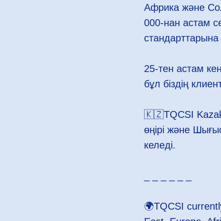
Африка және Сол
000-нан астам с
стандарттарына 
25-тен астам ке
бұл біздің клиен
🇰🇿TQCSI Kaza
өңірі және Шығы
келеді.
_ _ _ _ _ _
🌍TQCSI currently