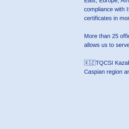
East, Europe, Afr
compliance with 
certificates in mo
More than 25 offic
allows us to serv
🇰🇿TQCSI Kazakhs
Caspian region a