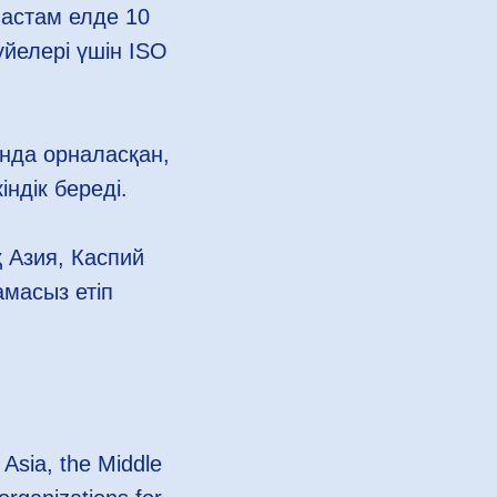
 астам елде 10
йелері үшін ISO
ында орналасқан,
індік береді.
 Азия, Каспий
масыз етіп
 Asia, the Middle