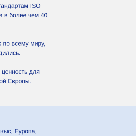
стандартам ISO
в в более чем 40
 по всему миру,
дились.
 ценность для
ной Европы.
ығыс, Еуропа,