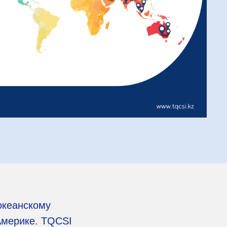
океанскому
Америке. TQCSI