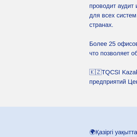
проводит аудит 
для всех систем
странах.
Более 25 офисов
что позволяет о
🇰🇿TQCSI Kazak
предприятий Цен
🌍Қазіргі уақыт