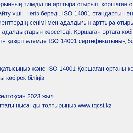
орынның тиімділігін арттыра отырып, қоршаған о
йту үшін негіз береді. ISO 14001 стандартын ен
енттердің сенімі мен адалдығын арттыра отыры
н адалдықтарын көрсетеді. Қоршаған ортаға көб
етін қазіргі әлемде ISO 14001 сертификатының б
е қатысыңыз және ISO 14001 Қоршаған ортаны қор
 көбірек біліңіз
 желтоқсан 2023 жыл
йттағы нысанды толтырыңыз www.tqcsi.kz