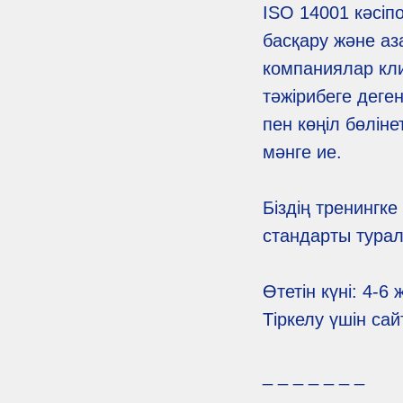
ISO 14001 кәсіп
басқару және аза
компаниялар кли
тәжірибеге деге
пен көңіл бөлін
мәнге ие.
Біздің тренингк
стандарты туралы
Өтетін күні: 4-6
Тіркелу үшін са
_ _ _ _ _ _ _