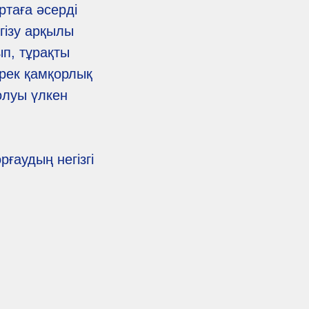
ртаға әсерді
гізу арқылы
п, тұрақты
ірек қамқорлық
олуы үлкен
ғаудың негізгі