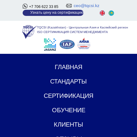
ceo@tqcsi.kz
+7 706 622 33 85
У
знать цену на сертификацию
TQCSI (Kazakhstan)
-
Центральная Азия и Каспийский регион
ISO СЕРТИФИКАЦИЯ СИСТЕМ МЕНЕДЖМЕНТА
ГЛАВНАЯ
СТАНДАРТЫ
СЕРТИФИКАЦИЯ
ОБУЧЕНИЕ
КЛИЕНТЫ