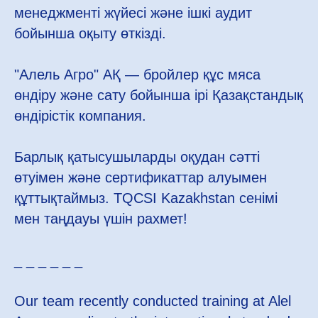
менеджменті жүйесі және ішкі аудит
бойынша оқыту өткізді.
"Алель Агро" АҚ — бройлер құс мяса
өндіру және сату бойынша ірі Қазақстандық
өндірістік компания.
Барлық қатысушыларды оқудан сәтті
өтуімен және сертификаттар алуымен
құттықтаймыз. TQCSI Kazakhstan сенімі
мен таңдауы үшін рахмет!
_ _ _ _ _ _
Our team recently conducted training at Alel