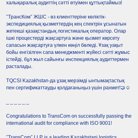
халықаралық аудиттің сәтті өтуімен құттықтаймыз!
"ТрансКом" ЖШС - өз клиенттеріне көліктік-
экспедициялық қызметтердің кең спектрін ұсынатын
жетекші қазақстандық логистикалық оператор. Олар
ішкі процестерді жақсартуға және қызмет көрсету
сапасын жақсартуға үлкен көңіл бөледі. Ұзақ уақыт
бойы енгізілген сапа менеджменті жүйесі сәтті жұмыс
істейді, бұл жыл сайынғы инспекциялық аудиттермен
расталады.
TQCSI Kazakhstan-да ұзақ мерзімді ынтымақтастық
пен сертификаттауды қолдағаныңыз үшін рахмет!🤝☺️
_ _ _ _ _ _
Congratulations to TransCom on successfully passing the
international audit for compliance with ISO 9001!
"TransCom" LLP is a leading Kazakhstani logistics