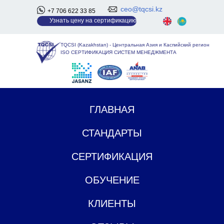
ceo@tqcsi.kz
+7 706 622 33 85
У
знать цену на сертификацию
TQCSI (Kazakhstan)
-
Центральная Азия и Каспийский регион
ISO СЕРТИФИКАЦИЯ СИСТЕМ МЕНЕДЖМЕНТА
ГЛАВНАЯ
СТАНДАРТЫ
СЕРТИФИКАЦИЯ
ОБУЧЕНИЕ
КЛИЕНТЫ