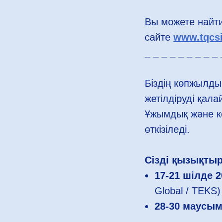
Вы можете найт
сайте
www.tqcsi
_ _ _ _ _ _ _ _ _ 
Біздің көпжылды
жетілдіруді қал
Ұжымдық және ко
өткізіледі.
Сізді қызықты
17-21 шілде 2
Global / TEKS)
28-30 маусым