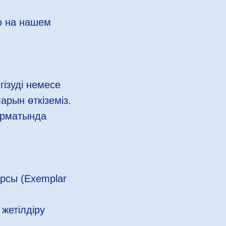
ю на нашем
ізуді немесе
арын өткіземіз.
орматында
рсы (Exemplar
 жетілдіру