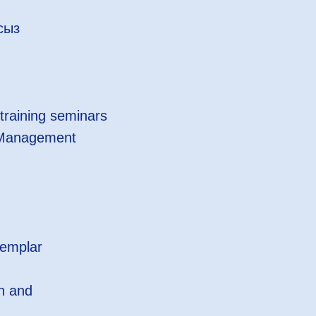
сыз
training seminars
e Management
emplar
n and