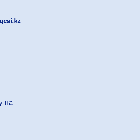
csi.kz
у на
м