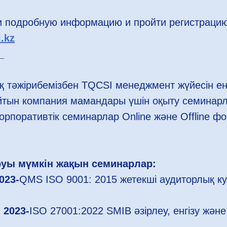
и подробную информацию и пройти регистраци
.kz
_
қ тәжірибемізбен TQCSI менеджмент жүйесін енг
айтын компания мамандары үшін оқыту семинарл
рпоративтік семинарлар Online және Offline ф
руы мүмкін жақын семинарлар:
023-
QMS ISO 9001: 2015 жетекші аудиторлық ку
 2023-
ISO 27001:2022 SMIB әзірлеу, енгізу және