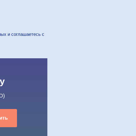
ных и соглашаетесь c
у
O)
ить