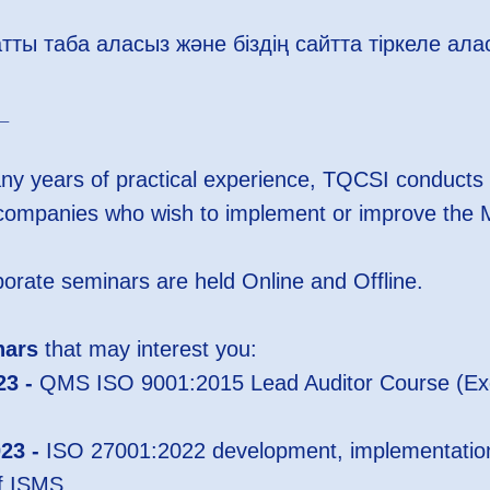
тты таба аласыз және біздің сайтта тіркеле ала
_
ny years of practical experience, TQCSI conducts 
of companies who wish to implement or improve th
orate seminars are held Online and Offline.
nars
that may interest you:
23 -
QMS ISO 9001:2015 Lead Auditor Course (Ex
23 -
ISO 27001:2022 development, implementatio
f ISMS