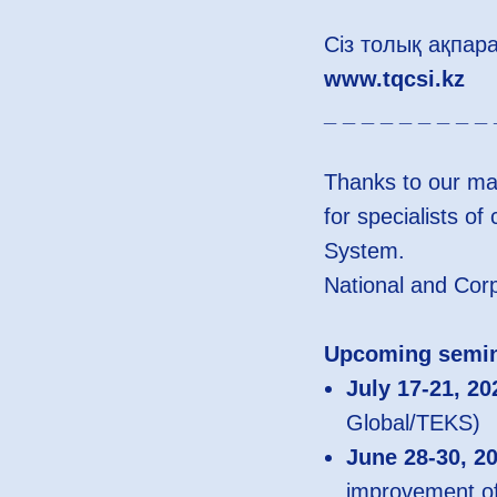
Сіз толық ақпара
www.tqcsi.kz
_ _ _ _ _ _ _ _ _ 
Thanks to our ma
for specialists 
System.
National and Corp
Upcoming semi
July 17-21, 20
Global/TEKS)
June 28-30, 20
improvement o