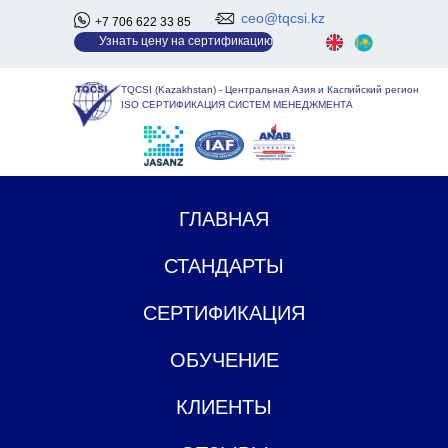
ceo@tqcsi.kz
+7 706 622 33 85
У
знать цену на сертификацию
TQCSI (Kazakhstan)
-
Центральная Азия и Каспийский регион
ISO СЕРТИФИКАЦИЯ СИСТЕМ МЕНЕДЖМЕНТА
ГЛАВНАЯ
СТАНДАРТЫ
СЕРТИФИКАЦИЯ
ОБУЧЕНИЕ
КЛИЕНТЫ