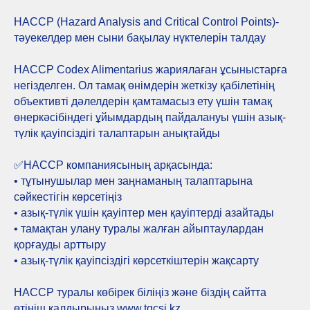
HACCP (Hazard Analysis and Critical Control Points)-
тәуекелдер мен сыни бақылау нүктелерін талдау
HACCP Codex Alimentarius жариялаған ұсыныстарға
негізделген. Ол тамақ өнімдерін жеткізу қабілетінің
объективті дәлелдерін қамтамасыз ету үшін тамақ
өнеркәсібіндегі ұйымдардың пайдалануы үшін азық-
түлік қауіпсіздігі талаптарын анықтайды
✅️HACCP компаниясының арқасында:
• тұтынушылар мен заңнаманың талаптарына
сәйкестігін көрсетіңіз
• азық-түлік үшін қауіптер мен қауіптерді азайтады
• тамақтан улану туралы жалған айыптаулардан
қорғауды арттыру
• азық-түлік қауіпсіздігі көрсеткіштерін жақсарту
HACCP туралы көбірек біліңіз және біздің сайтта
өтініш қалдырыңыз www.tqcsi.kz