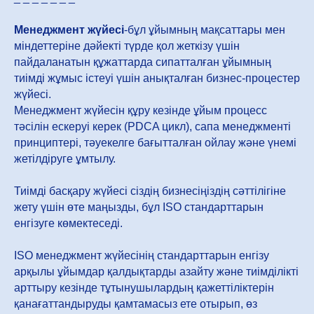
Менеджмент жүйесі
-бұл ұйымның мақсаттары мен
міндеттеріне дәйекті түрде қол жеткізу үшін
пайдаланатын құжаттарда сипатталған ұйымның
тиімді жұмыс істеуі үшін анықталған бизнес-процестер
жүйесі.
Менеджмент жүйесін құру кезінде ұйым процесс
тәсілін ескеруі керек (PDCA цикл), сапа менеджменті
принциптері, тәуекелге бағытталған ойлау және үнемі
жетілдіруге ұмтылу.
Тиімді басқару жүйесі сіздің бизнесіңіздің сәттілігіне
жету үшін өте маңызды, бұл ISO стандарттарын
енгізуге көмектеседі.
ISO менеджмент жүйесінің стандарттарын енгізу
арқылы ұйымдар қалдықтарды азайту және тиімділікті
арттыру кезінде тұтынушылардың қажеттіліктерін
қанағаттандыруды қамтамасыз ете отырып, өз