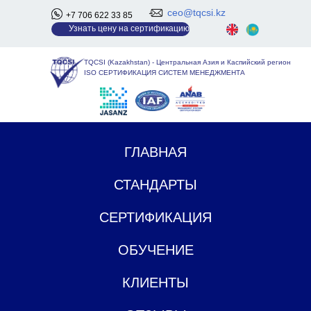
ceo@tqcsi.kz
+7 706 622 33 85
У
знать цену на сертификацию
TQCSI (Kazakhstan)
-
Центральная Азия и Каспийский регион
ISO СЕРТИФИКАЦИЯ СИСТЕМ МЕНЕДЖМЕНТА
ГЛАВНАЯ
СТАНДАРТЫ
СЕРТИФИКАЦИЯ
ОБУЧЕНИЕ
КЛИЕНТЫ