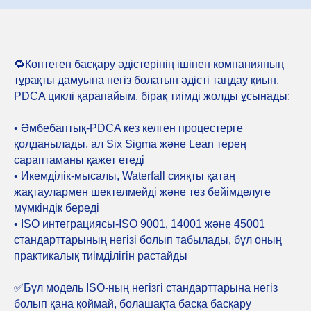
🔁Көптеген басқару әдістерінің ішінен компанияның
тұрақты дамуына негіз болатын әдісті таңдау қиын.
PDCA циклі қарапайым, бірақ тиімді жолды ұсынады:
• Әмбебаптық-PDCA кез келген процестерге
қолданылады, ал Six Sigma және Lean терең
сараптаманы қажет етеді
• Икемділік-мысалы, Waterfall сияқты қатаң
жақтаулармен шектелмейді және тез бейімделуге
мүмкіндік береді
• ISO интеграциясы-ISO 9001, 14001 және 45001
стандарттарының негізі болып табылады, бұл оның
практикалық тиімділігін растайды
✅Бұл модель ISO-ның негізгі стандарттарына негіз
болып қана қоймай, болашақта басқа басқару