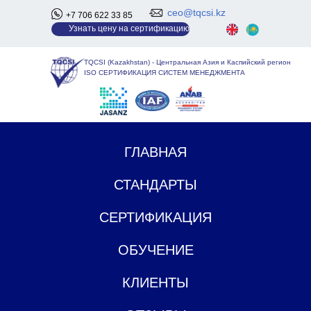
ceo@tqcsi.kz
+7 706 622 33 85
У
знать цену на сертификацию
TQCSI (Kazakhstan)
-
Центральная Азия и Каспийский регион
ISO СЕРТИФИКАЦИЯ СИСТЕМ МЕНЕДЖМЕНТА
ГЛАВНАЯ
СТАНДАРТЫ
СЕРТИФИКАЦИЯ
ОБУЧЕНИЕ
КЛИЕНТЫ